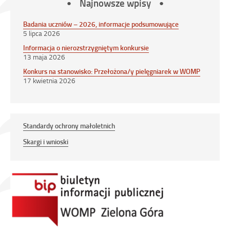
Najnowsze wpisy
Badania uczniów – 2026, informacje podsumowujące
5 lipca 2026
Informacja o nierozstrzygniętym konkursie
13 maja 2026
Konkurs na stanowisko: Przełożona/y pielęgniarek w WOMP
17 kwietnia 2026
Standardy ochrony małoletnich
Skargi i wnioski
Link
otwiera
się
w
nowym
oknie