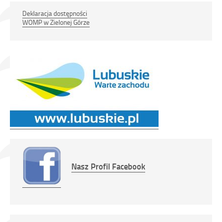
Deklaracja dostępności
WOMP w Zielonej Górze
Link
otwiera
Nasz Profil Facebook
Link
się
otwiera
w
się
nowym
w
oknie
nowym
oknie