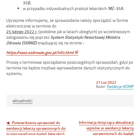
35B
,
w przypadku indywidualnych praktyk lekarskich:
MZ-35A
.
Uprzejmie informujemy, ze sprawozdanie należy sporządzić w formie
elektronicznej w terminie do
25 lutego
2022 r.
(podobnie jak w latach ubiegłych) po wcześniejszym
zalogowaniu się poprzez
System Statystyki Resortowej Ministra
Zdrowia (SSRMZ)
znajdującej się na stronie
:
https://ssoz.ezdrowie.gov.pl/info.html
Link
otwiera
Proszę o terminowe sporządzenie poszczególnych sprawozdań, gdyż po
się
terminie nie będzie możliwe wprowadzenie danych statystycznych do
w
systemu.
nowym
oknie
Opublikowano
21 Lut 2022
w
Autor:
Redakcja WOMP
dniu
aktualności
Informacja dotycząca aktualizacji
Nawigacja
Potwierdzenia uprawnień do
wpisów w ewidencji lekarzy
ewidencji lekarzy uprawnionych do
wpisu
uprawnionych do badań
przeprowadzenia badań lekarskich
kierowców
kierowców