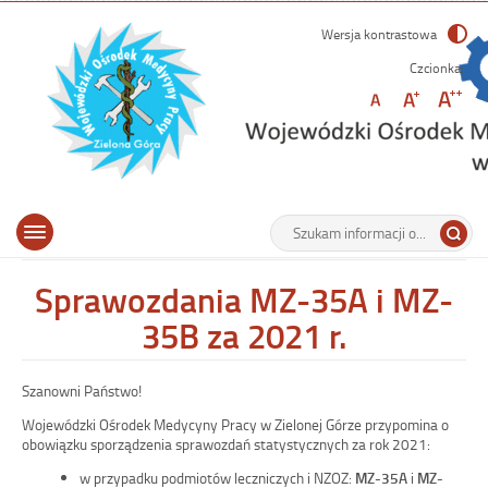
Wersja kontrastowa
Czcionka:
Podstawowe informacje i aktualności z działalności WOMP w Zielonej Górze.
Tutaj
Medycyna pracy, Rehabilitacja medyczna, Psychologia transportu, Promocja
Otwórz
wpisz
Wyszukiwarka
zdrowia.
Menu
menu
szukaną
główne
główne
frazę:
Sprawozdania MZ-35A i MZ-
35B za 2021 r.
Szanowni Państwo!
Wojewódzki Ośrodek Medycyny Pracy w Zielonej Górze przypomina o
obowiązku sporządzenia sprawozdań statystycznych za rok 2021:
w przypadku podmiotów leczniczych i NZOZ:
MZ-35A
i
MZ-