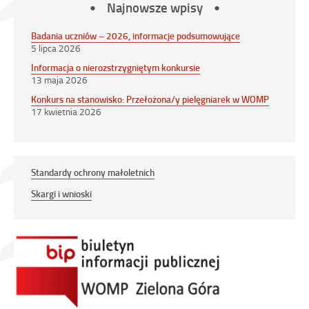
Najnowsze wpisy
Badania uczniów – 2026, informacje podsumowujące
5 lipca 2026
Informacja o nierozstrzygniętym konkursie
13 maja 2026
Konkurs na stanowisko: Przełożona/y pielęgniarek w WOMP
17 kwietnia 2026
Standardy ochrony małoletnich
Skargi i wnioski
Link
otwiera
się
w
nowym
oknie