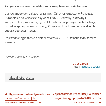
Aktywni zawodowo rehabilitowani kompleksowo i skutecznie
planowanego do realizacji w ramach Osi priorytetowej 6 Fundusze
Europejskie na wsparcie obywateli, 06.03 Zdrowy, aktywny i
kompetentny pracownik, typ VIII. Działanie wspierające rehabilitację
umożliwiające powrót do pracy, Programu Fundusze Europejskie dla
Lubuskiego 2021-2027.
Poprzednie ogłoszenie z dnia 9 stycznia 2025 r. straciło tym samym
ważność.
Zielona Góra, 03.02.2025
Opublikowano
04 Lut 2025
w
Autor:
Redakcja WOMP
dniu
aktualności
,
oferty
Zapraszamy do rehabilitacji w ramach
Nawigacja
Ogłoszenie o otwartym naborze
najnowszego projektu WOMP/EFS+
na partnerów do projektu
wpisu
na lata 2025-2026
rehabilitacyjnego 2025-2026