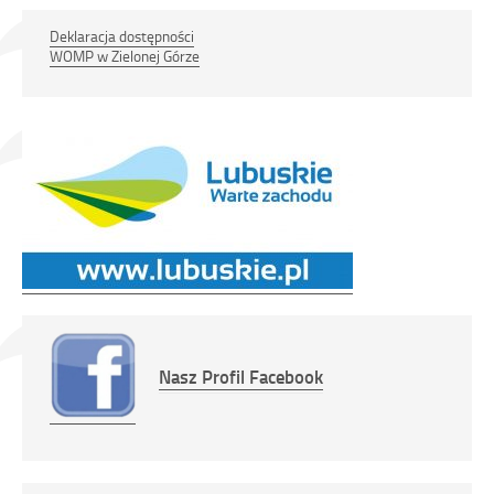
finansowanego ze środków EFS+
Deklaracja dostępności
WOMP w Zielonej Górze
Link
otwiera
Nasz Profil Facebook
Link
się
otwiera
w
się
nowym
w
oknie
nowym
oknie