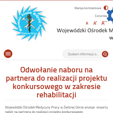
Wersja kontrastowa
Czcionka:
Podstawowe informacje i aktualności z działalności WOMP w Zielonej Górze.
Tutaj
Medycyna pracy, Rehabilitacja medyczna, Psychologia transportu, Promocja
Otwórz
wpisz
Wyszukiwarka
zdrowia.
Menu
menu
szukaną
główne
główne
frazę:
Odwołanie naboru na
partnera do realizacji projektu
konkursowego w zakresie
rehabilitacji
Wojewódzki Ośrodek Medycyny Pracy w Zielonej Górze anuluje otwarty
nabór na partnera do realizacji projektu konkursowego: